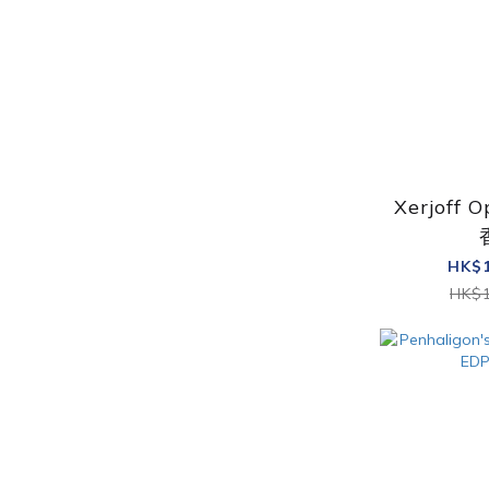
Xerjoff 
HK$1
HK$1