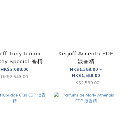
joff Tony Iommi
Xerjoff Accento EDP
ey Special 香精
淡香精
HK$2,088.00
HK$1,388.00 ~
HK$1,588.00
HK$2,543.00
HK$2,590.00