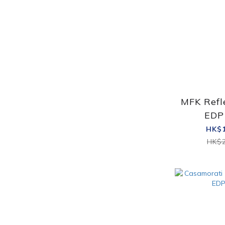
MFK Refl
ED
HK$1
HK$2