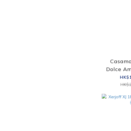
Casamo
Dolce Am
HK$1
HK$2