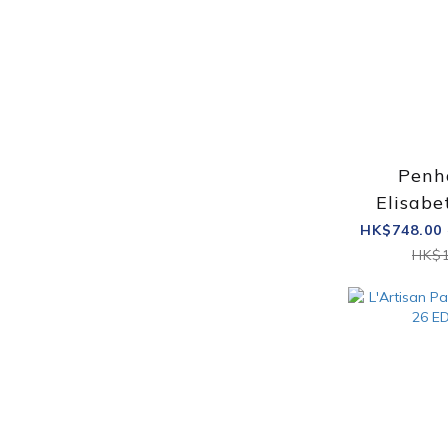
Penha
Elisabe
ED
HK$748.00 
HK$1