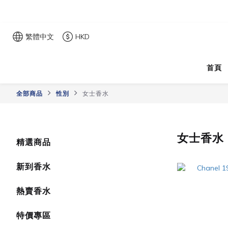
繁體中文
HKD
首頁
全部商品
性別
女士香水
女士香水
精選商品
新到香水
熱賣香水
特價專區