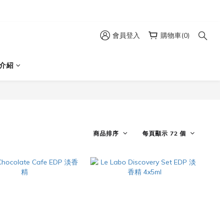
會員登入
購物車(0)
介紹
商品排序
每頁顯示 72 個