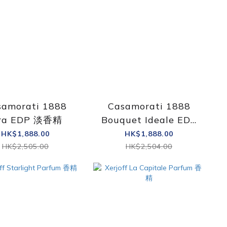
samorati 1888
Casamorati 1888
ira EDP 淡香精
Bouquet Ideale EDP
淡香精
HK$1,888.00
HK$1,888.00
HK$2,505.00
HK$2,504.00