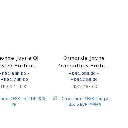
onde Jayne Qi
Ormonde Jayne
nsivo Parfum 香
Osmanthus Parfum
精
香精
HK$1,588.00 ~
HK$1,088.00 ~
HK$1,788.00
HK$1,388.00
HK$3,119.00
HK$2,487.00