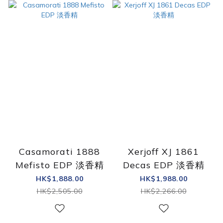
Casamorati 1888
Xerjoff XJ 1861
Mefisto EDP 淡香精
Decas EDP 淡香精
HK$1,888.00
HK$1,988.00
HK$2,505.00
HK$2,266.00