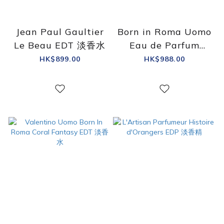
Jean Paul Gaultier
Born in Roma Uomo
Le Beau EDT 淡香水
Eau de Parfum
Intense 淡香精加強版
HK$899.00
HK$988.00