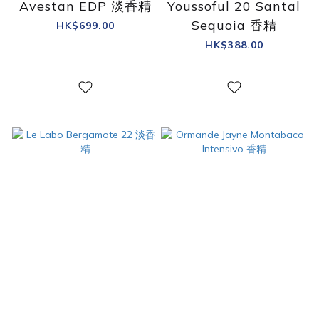
Avestan EDP 淡香精
Youssoful 20 Santal
Sequoia 香精
HK$699.00
HK$388.00