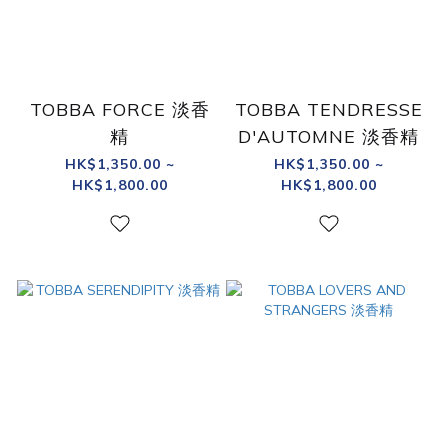
TOBBA FORCE 淡香
TOBBA TENDRESSE
精
D'AUTOMNE 淡香精
HK$1,350.00 ~
HK$1,350.00 ~
HK$1,800.00
HK$1,800.00