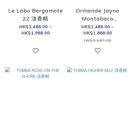
Le Labo Bergamote
Ormande Jayne
22 淡香精
Montabaco
Intensivo 香精
HK$1,488.00 ~
HK$1,488.00 ~
HK$1,988.00
HK$1,888.00
HK$3,147.00