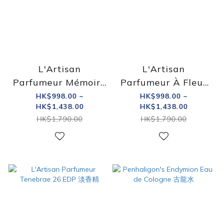
L'Artisan
L'Artisan
Parfumeur Mémoire
Parfumeur À Fleur
de Roses EDP 淡香
de Pêche EDP 淡香
HK$998.00 ~
HK$998.00 ~
HK$1,438.00
HK$1,438.00
精
精
HK$1,790.00
HK$1,790.00