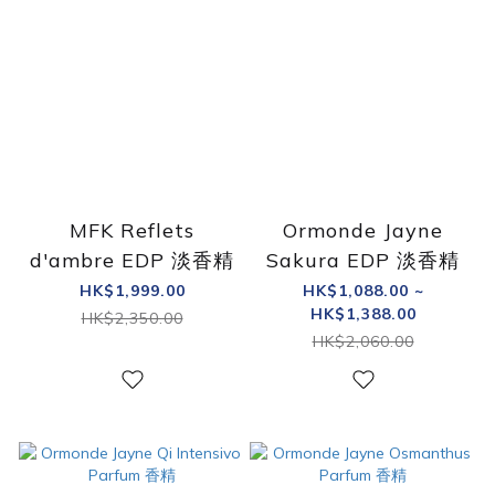
MFK Reflets
Ormonde Jayne
d'ambre EDP 淡香精
Sakura EDP 淡香精
HK$1,999.00
HK$1,088.00 ~
HK$1,388.00
HK$2,350.00
HK$2,060.00