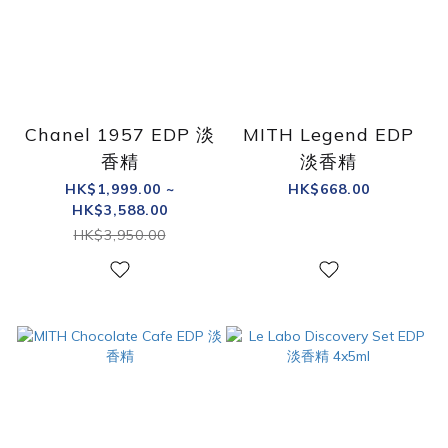
Chanel 1957 EDP 淡
MITH Legend EDP
香精
淡香精
HK$1,999.00 ~
HK$668.00
HK$3,588.00
HK$3,950.00