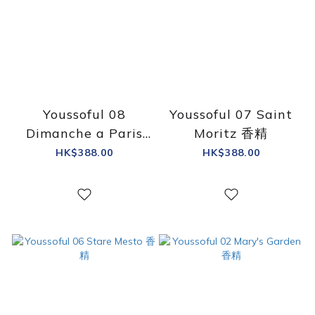
Youssoful 08
Youssoful 07 Saint
Dimanche a Paris
Moritz 香精
香精
HK$388.00
HK$388.00