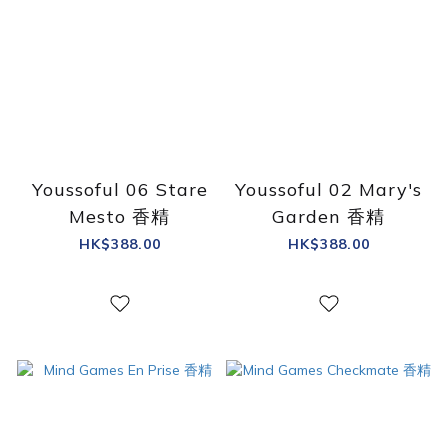
Youssoful 06 Stare
Youssoful 02 Mary's
Mesto 香精
Garden 香精
HK$388.00
HK$388.00