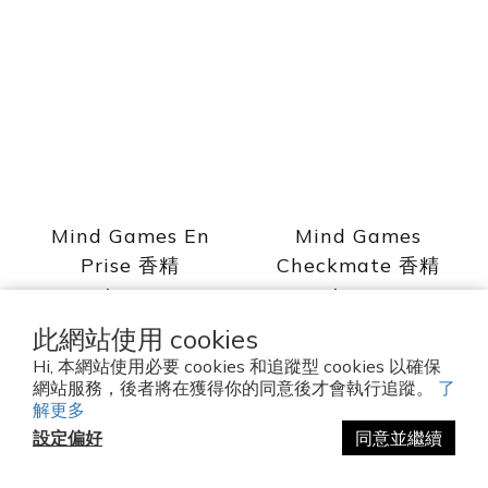
Mind Games En
Mind Games
Prise 香精
Checkmate 香精
HK$2,188.00
HK$2,188.00
HK$3,088.00
HK$3,088.00
此網站使用 cookies
Hi, 本網站使用必要 cookies 和追蹤型 cookies 以確保
網站服務，後者將在獲得你的同意後才會執行追蹤。
了
解更多
設定偏好
同意並繼續