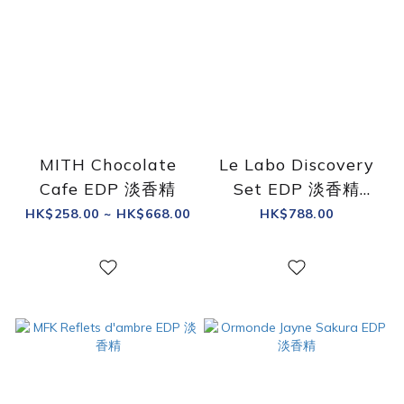
MITH Chocolate
Le Labo Discovery
Cafe EDP 淡香精
Set EDP 淡香精
4x5ml
HK$258.00 ~ HK$668.00
HK$788.00