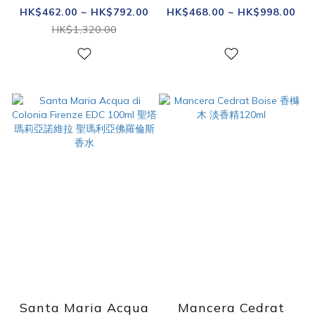
Summer 無盡夏日 淡
園 淡香精 30/100ml
HK$462.00 ~ HK$792.00
HK$468.00 ~ HK$998.00
香水 30/100ml
HK$1,320.00
Santa Maria Acqua
Mancera Cedrat