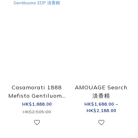
Casamorati 1888
AMOUAGE Search
Mefisto Gentiluomo
淡香精
EDP 淡香精
HK$1,888.00
HK$1,688.00 ~
HK$2,188.00
HK$2,505.00