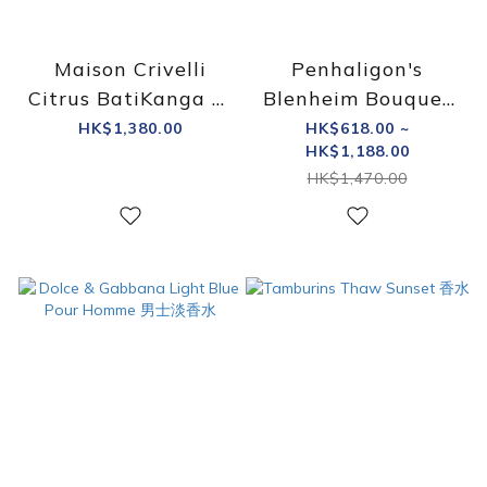
Maison Crivelli
Penhaligon's
Citrus BatiKanga 淡
Blenheim Bouquet
香精
EDT 淡香水
HK$1,380.00
HK$618.00 ~
HK$1,188.00
HK$1,470.00