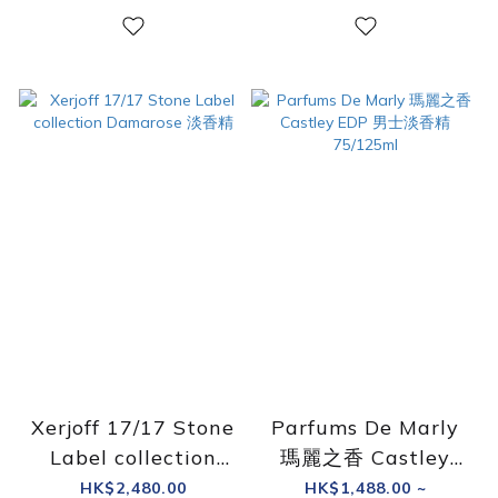
Xerjoff 17/17 Stone
Parfums De Marly
Label collection
瑪麗之香 Castley
Damarose 淡香精
EDP 男士淡香精
HK$2,480.00
HK$1,488.00 ~