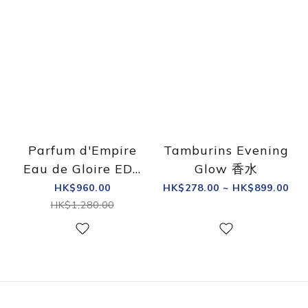
Parfum d'Empire
Tamburins Evening
Eau de Gloire EDP
Glow 香水
淡香精
HK$960.00
HK$278.00 ~ HK$899.00
HK$1,280.00