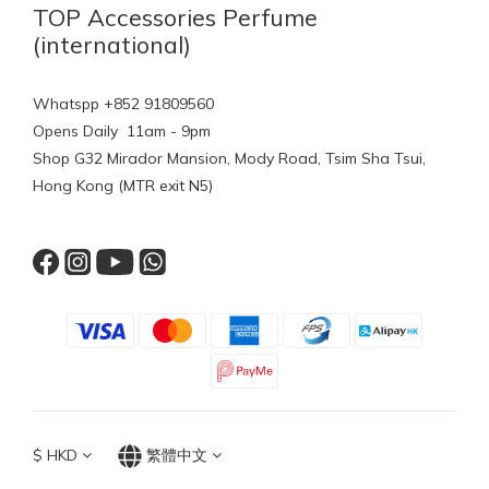
TOP Accessories Perfume
(international)
Whatspp +852 91809560
Opens Daily 11am - 9pm
Shop G32 Mirador Mansion, Mody Road, Tsim Sha Tsui,
Hong Kong (MTR exit N5)
$
HKD
繁體中文