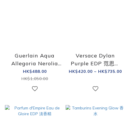
Guerlain Aqua
Versace Dylan
Allegoria Nerolia
Purple EDP 范思哲
Vetiver EDT 75mL
落日夢曲女士淡香精
HK$488.00
HK$420.00 ~ HK$735.00
嬌蘭 花草水語 清翠橙
HK$1,050.00
花淡香水