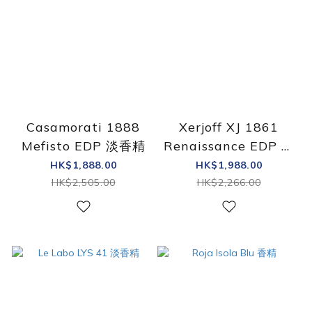
Casamorati 1888
Xerjoff XJ 1861
Mefisto EDP 淡香精
Renaissance EDP 淡
香精
HK$1,888.00
HK$1,988.00
HK$2,505.00
HK$2,266.00