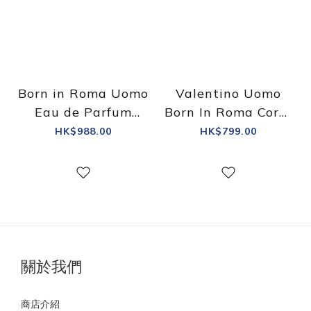
Born in Roma Uomo
Valentino Uomo
Eau de Parfum
Born In Roma Coral
Intense 淡香精加強版
Fantasy EDT 淡香水
HK$988.00
HK$799.00
關於我們
商店介紹