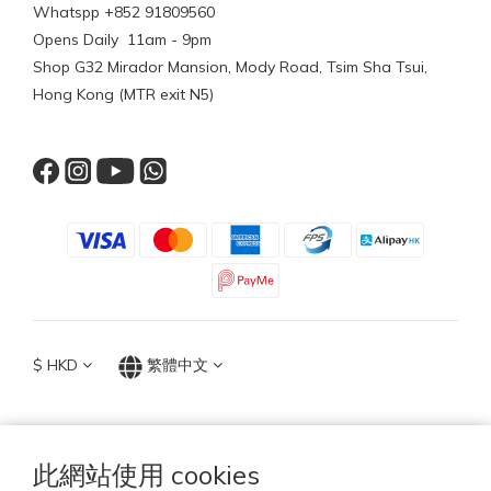
Whatspp +852 91809560
Opens Daily 11am - 9pm
Shop G32 Mirador Mansion, Mody Road, Tsim Sha Tsui,
Hong Kong (MTR exit N5)
$
HKD
繁體中文
此網站使用 cookies
TOP ACCESSORIES GROUP