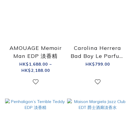
AMOUAGE Memoir
Carolina Herrera
Man EDP 淡香精
Bad Boy Le Parfum
淡香精
HK$1,688.00 ~
HK$799.00
HK$2,188.00