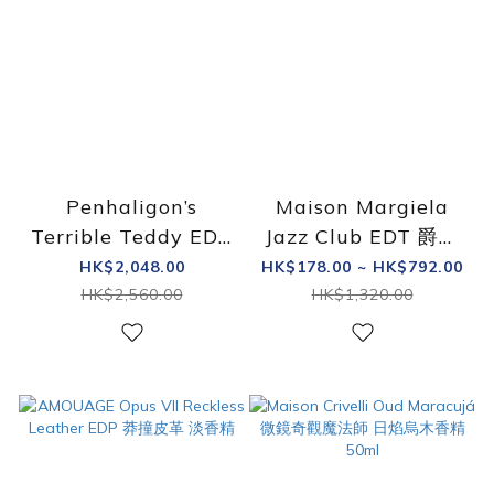
Penhaligon’s
Maison Margiela
Terrible Teddy EDP
Jazz Club EDT 爵士
淡香精
酒廊淡香水
HK$2,048.00
HK$178.00 ~ HK$792.00
HK$2,560.00
HK$1,320.00