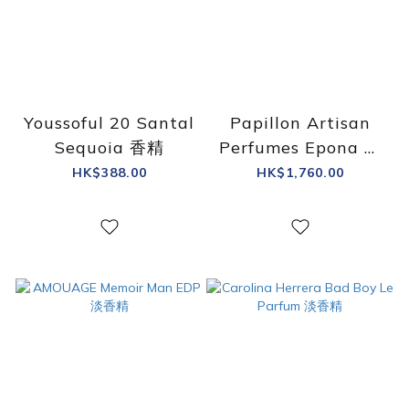
Youssoful 20 Santal
Papillon Artisan
Sequoia 香精
Perfumes Epona 淡
香精
HK$388.00
HK$1,760.00