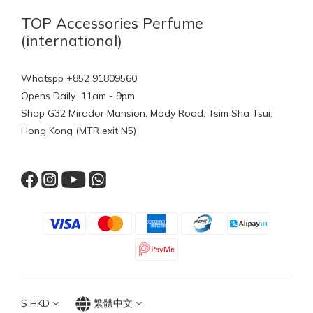
TOP Accessories Perfume
(international)
Whatspp +852 91809560
Opens Daily 11am - 9pm
Shop G32 Mirador Mansion, Mody Road, Tsim Sha Tsui,
Hong Kong (MTR exit N5)
$
HKD
繁體中文