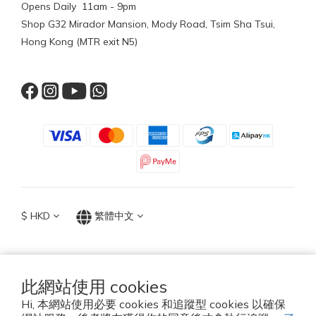
Opens Daily 11am - 9pm
Shop G32 Mirador Mansion, Mody Road, Tsim Sha Tsui,
Hong Kong (MTR exit N5)
$
HKD
繁體中文
此網站使用 cookies
TOP ACCESSORIES GROUP
Hi, 本網站使用必要 cookies 和追蹤型 cookies 以確保
Hong Kong 2026