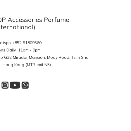
P Accessories Perfume
nternational)
tspp +852 91809560
ns Daily 11am - 9pm
p G32 Mirador Mansion, Mody Road, Tsim Sha
i, Hong Kong (MTR exit N5)