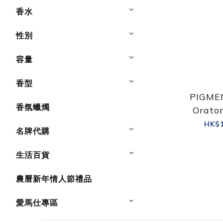
香水
性別
容量
香型
PIGME
香氛蠟燭
Orato
HK$1
名牌代購
生活百貨
農曆新年情人節禮品
愛馬仕專區