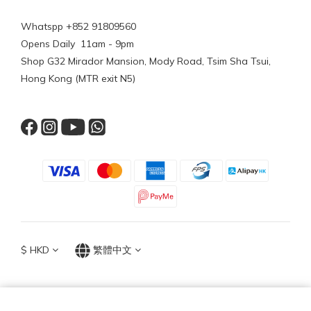
Whatspp +852 91809560
Opens Daily 11am - 9pm
Shop G32 Mirador Mansion, Mody Road, Tsim Sha Tsui,
Hong Kong (MTR exit N5)
$
HKD
繁體中文