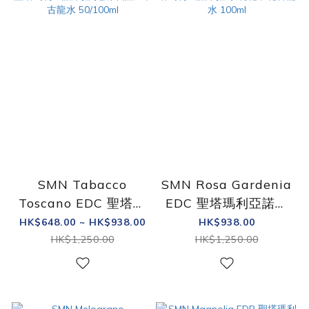
SMN Tabacco
SMN Rosa Gardenia
Toscano EDC 聖塔瑪
EDC 聖塔瑪利亞諾維
利亞諾維拉 托斯卡諾
拉 玫瑰梔子花古龍水
HK$648.00 ~ HK$938.00
HK$938.00
煙草古龍水 50/100ml
100ml
HK$1,250.00
HK$1,250.00