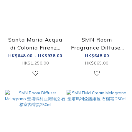
Santa Maria Acqua
SMN Room
di Colonia Firenze
Fragrance Diffuser
EDC 100ml 聖塔瑪莉
Pot Pourri 聖塔瑪利
HK$648.00 ~ HK$938.00
HK$648.00
亞諾維拉 聖瑪利亞佛
亞諾維拉 撲撲莉室內
HK$1,250.00
HK$865.00
羅倫斯香水
香氛 250ml