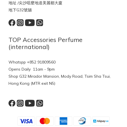
地址 /尖沙咀麼地道美麗都大廈
地下G32號舖
TOP Accessories Perfume
(international)
Whatspp +852 91809560
Opens Daily 11am - 9pm
Shop G32 Mirador Mansion, Mody Road, Tsim Sha Tsui,
Hong Kong (MTR exit N5)