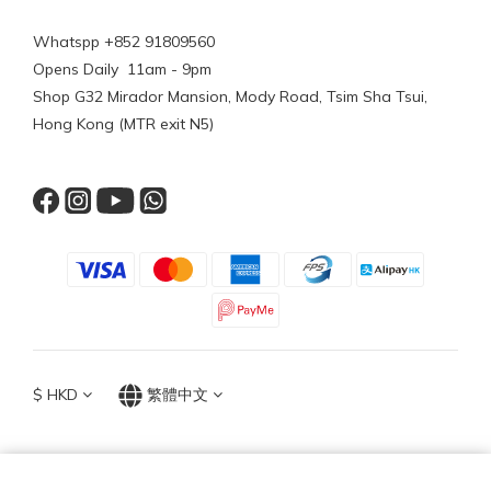
Whatspp +852 91809560
Opens Daily 11am - 9pm
Shop G32 Mirador Mansion, Mody Road, Tsim Sha Tsui,
Hong Kong (MTR exit N5)
$
HKD
繁體中文