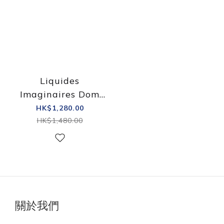
Liquides
Imaginaires Dom
Rosa淡香精
HK$1,280.00
HK$1,480.00
關於我們