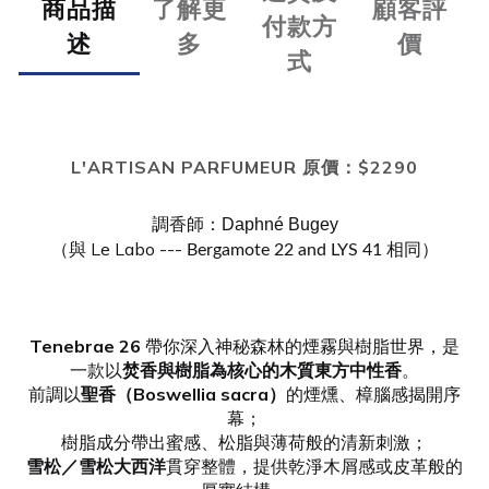
商品描
了解更
顧客評
付款方
述
多
價
式
L'ARTISAN PARFUMEUR 原價：$2290
調香師：
Daphné Bugey
（與 Le Labo ---
相同）
Bergamote 22 and LYS 41
Tenebrae 26
帶你深入神秘森林的煙霧與樹脂世界，是
一款以
焚香與樹脂為核心的木質東方中性香
。
前調以
聖香（Boswellia sacra）
的煙燻、樟腦感揭開序
幕；
樹脂成分帶出蜜感、松脂與薄荷般的清新刺激；
雪松／雪松大西洋
貫穿整體，提供乾淨木屑感或皮革般的