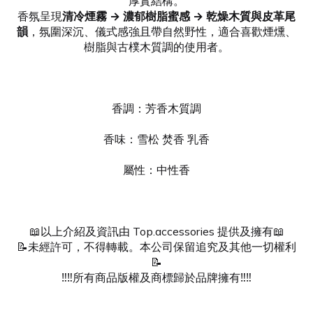
厚實結構。
香氛呈現
清冷煙霧 → 濃郁樹脂蜜感 → 乾燥木質與皮革尾
韻
，氛圍深沉、儀式感強且帶自然野性，適合喜歡煙燻、
樹脂與古樸木質調的使用者。
香調：芳香木質調
香味：雪松 焚香 乳香
屬性：中性香
📖以上介紹及資訊由 Top.accessories 提供及擁有📖
📝未經許可，不得轉載。本公司保留追究及其他一切權利
📝
‼️‼️所有商品版權及商標歸於品牌擁有‼️‼️