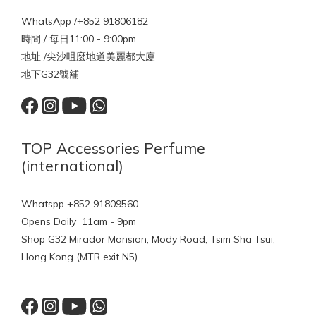
WhatsApp /+852 91806182
時間 / 每日11:00 - 9:00pm
地址 /尖沙咀麼地道美麗都大廈
地下G32號舖
TOP Accessories Perfume
(international)
Whatspp +852 91809560
Opens Daily 11am - 9pm
Shop G32 Mirador Mansion, Mody Road, Tsim Sha Tsui,
Hong Kong (MTR exit N5)