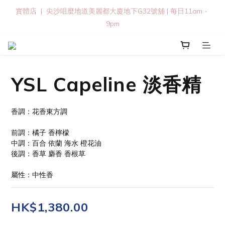
實體店  |  尖沙咀麼地道美麗都大廈地下G32號舖 | 每日11am - 
9pm
YSL Capeline 淡香精
香調：花香東方調
前調：橘子 香檸檬
中調：百合 依蘭 海水 橙花油
後調：香草 麝香 香根草
屬性：中性香
HK$1,380.00