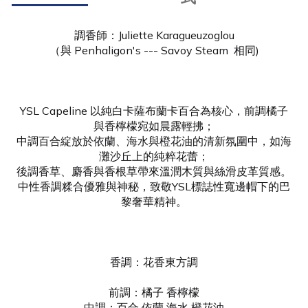
調香師：Juliette Karagueuzoglou
（與 Penhaligon's --- Savoy Steam 相同)
YSL Capeline 以純白卡薩布蘭卡百合為核心，前調橘子
與香檸檬宛如晨露輕拂；
中調百合綻放於依蘭、海水與橙花油的清新氛圍中，如海
灘沙丘上的純粹花蕾；
後調香草、麝香與香根草帶來溫潤木質與絲滑皮革質感。
中性香調糅合優雅與神秘，致敬YSL標誌性寬邊帽下的巴
黎奢華精神。
香調：花香東方調
前調：橘子 香檸檬
中調：百合 依蘭 海水 橙花油