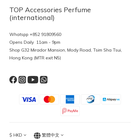
TOP Accessories Perfume
(international)
Whatspp +852 91809560
Opens Daily 11am - 9pm
Shop G32 Mirador Mansion, Mody Road, Tsim Sha Tsui,
Hong Kong (MTR exit N5)
$
HKD
繁體中文