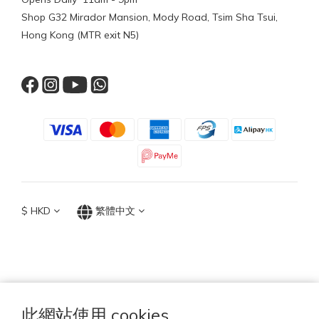
Shop G32 Mirador Mansion, Mody Road, Tsim Sha Tsui,
Hong Kong (MTR exit N5)
$
HKD
繁體中文
TOP ACCESSORIES GROUP
Hong Kong 2026
此網站使用 cookies