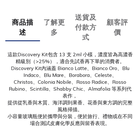
送貨及
商品描
了解更
顧客評
付款方
述
多
價
式
這款Discovery Kit包含 13 支 2ml 小樣，濃度皆為高濃香
精級別（>25%），適合先試香再下單的消費者。
Discovery Kit內涵蓋 Bianco Latte、Bianco Oro、Blu
Indaco、Blu Mare、Borabora、Celeste、
Christos、Colonia Nobile、Rosso Radice、Rosso
Rubino、Scintilla、Shabby Chic、Almafolia 等系列代
表作，
提供從乳香與木質、海洋調到果香、花香與東方調的完整
風格掃描。
小容量玻璃瓶便於攜帶與分裝，便於旅行、禮物或在不同
場合測試皮膚化學反應與留香表現。