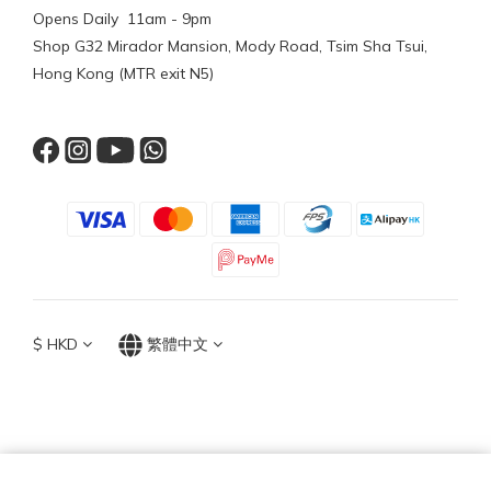
Opens Daily 11am - 9pm
Shop G32 Mirador Mansion, Mody Road, Tsim Sha Tsui,
Hong Kong (MTR exit N5)
$
HKD
繁體中文
TOP ACCESSORIES GROUP
Hong Kong 2026