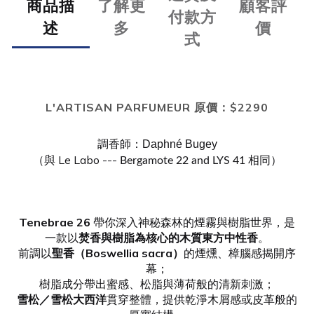
商品描
了解更
顧客評
付款方
述
多
價
式
L'ARTISAN PARFUMEUR 原價：$2290
調香師：
Daphné Bugey
（與 Le Labo ---
相同）
Bergamote 22 and LYS 41
Tenebrae 26
帶你深入神秘森林的煙霧與樹脂世界，是
一款以
焚香與樹脂為核心的木質東方中性香
。
前調以
聖香（Boswellia sacra）
的煙燻、樟腦感揭開序
幕；
樹脂成分帶出蜜感、松脂與薄荷般的清新刺激；
雪松／雪松大西洋
貫穿整體，提供乾淨木屑感或皮革般的