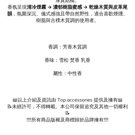
厚實結構。
香氛呈現
清冷煙霧 → 濃郁樹脂蜜感 → 乾燥木質與皮革尾
韻
，氛圍深沉、儀式感強且帶自然野性，適合喜歡煙燻、
樹脂與古樸木質調的使用者。
香調：芳香木質調
香味：雪松 焚香 乳香
屬性：中性香
📖以上介紹及資訊由 Top.accessories 提供及擁有📖
📝未經許可，不得轉載。本公司保留追究及其他一切權利
📝
‼️‼️所有商品版權及商標歸於品牌擁有‼️‼️