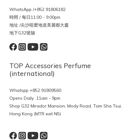
WhatsApp /+852 91806182
時間 / 每日11:00 - 9:00pm
地址 /尖沙咀麼地道美麗都大廈
地下G32號舖
TOP Accessories Perfume
(international)
Whatspp +852 91809560
Opens Daily 11am - 9pm
Shop G32 Mirador Mansion, Mody Road, Tsim Sha Tsui,
Hong Kong (MTR exit N5)