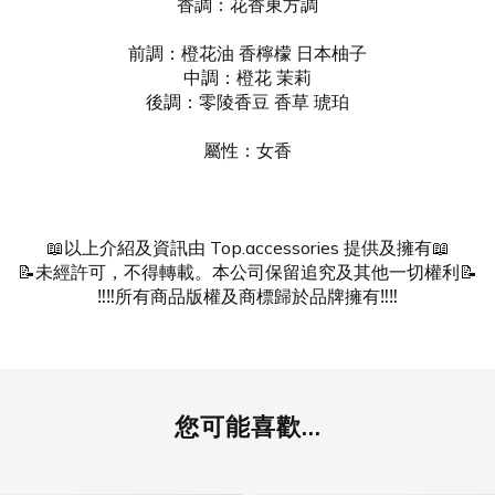
香調：花香東方調
前調：橙花油 香檸檬 日本柚子
中調：橙花 茉莉
後調：零陵香豆 香草 琥珀
屬性：女香
📖以上介紹及資訊由 Top.accessories 提供及擁有📖
📝未經許可，不得轉載。本公司保留追究及其他一切權利📝
‼️‼️所有商品版權及商標歸於品牌擁有‼️‼️
您可能喜歡...