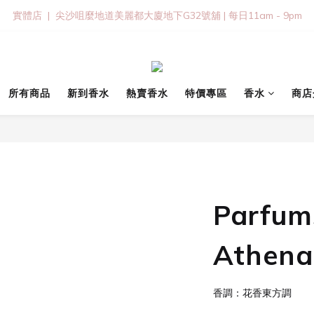
實體店  |  尖沙咀麼地道美麗都大廈地下G32號舖 | 每日11am - 9pm
所有商品
新到香水
熱賣香水
特價專區
香水
商店
Parfum
Athen
香調：花香東方調