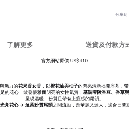
分享到
了解更多
送貨及付款方
官方網站原價 US$410
與魅力的
花果香女香
，以
橙花油與柚子
的閃亮清新揭開序幕，帶
十足的花心，散發優雅而明亮的女性氣質；
基調零陵香豆、香草與安
呈現溫暖、粉質且帶有上癮感的尾韻。
 光亮花心 → 溫柔粉質尾韻
之間流動，既華麗又迷人，適合日間