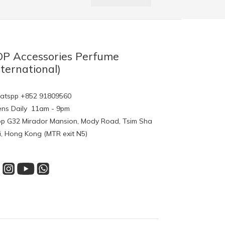
P Accessories Perfume
nternational)
tspp +852 91809560
ns Daily 11am - 9pm
p G32 Mirador Mansion, Mody Road, Tsim Sha
i, Hong Kong (MTR exit N5)