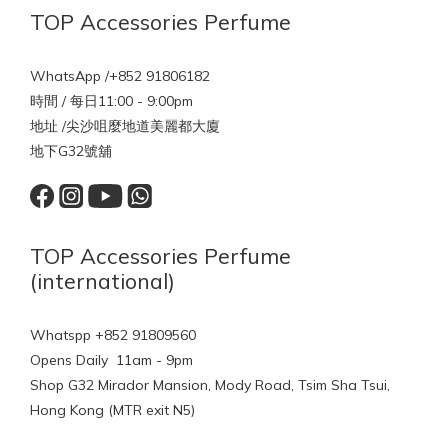
TOP Accessories Perfume
WhatsApp /+852 91806182
時間 / 每日11:00 - 9:00pm
地址 /尖沙咀麼地道美麗都大廈
地下G32號舖
TOP Accessories Perfume
(international)
Whatspp +852 91809560
Opens Daily 11am - 9pm
Shop G32 Mirador Mansion, Mody Road, Tsim Sha Tsui,
Hong Kong (MTR exit N5)