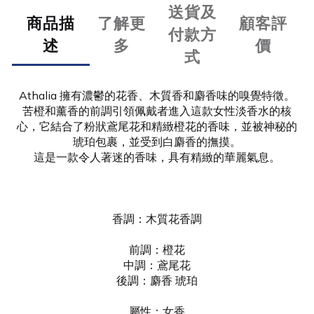
送貨及
商品描
了解更
顧客評
付款方
述
多
價
式
Athalia 擁有濃鬱的花香、木質香和麝香味的嗅覺特徵。
苦橙和薰香的前調引領佩戴者進入這款女性淡香水的核
心，它結合了粉狀鳶尾花和精緻橙花的香味，並被神秘的
琥珀包裹，並受到白麝香的撫摸。
這是一款令人著迷的香味，具有精緻的華麗氣息。
香調：木質花香調
前調：橙花
中調：鳶尾花
後調：麝香 琥珀
屬性：女香