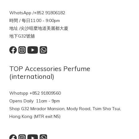
WhatsApp /+852 91806182
時間 / 每日11:00 - 9:00pm
地址 /尖沙咀麼地道美麗都大廈
地下G32號舖
TOP Accessories Perfume
(international)
Whatspp +852 91809560
Opens Daily 11am - 9pm
Shop G32 Mirador Mansion, Mody Road, Tsim Sha Tsui,
Hong Kong (MTR exit N5)