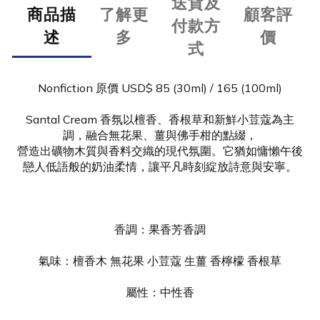
送貨及
商品描
了解更
顧客評
付款方
述
多
價
式
Nonfiction 原價
USD$ 85 (30ml) / 165 (100ml)
Santal Cream 香氛以檀香、香根草和新鮮小荳蔻為主
調，融合無花果、薑與佛手柑的點綴，
營造出礦物木質與香料交織的現代氛圍。它猶如慵懶午後
戀人低語般的奶油柔情，讓平凡時刻綻放詩意與安寧。
香調：果香芳香調
氣味：檀香木 無花果 小荳蔻 生薑 香檸檬 香根草
屬性：中性香