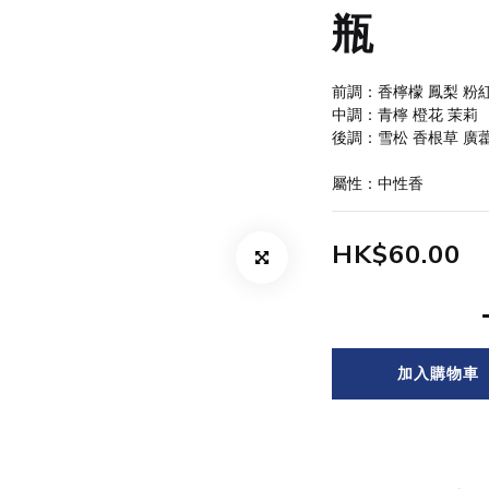
瓶
前調：香檸檬 鳳梨 粉
中調：青檸 橙花 茉莉
後調：雪松 香根草 廣
屬性：中性香
HK$60.00
加入購物車