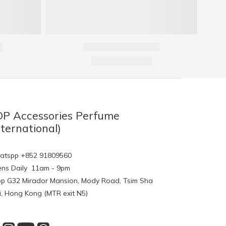
P Accessories Perfume
nternational)
tspp +852 91809560
ns Daily 11am - 9pm
p G32 Mirador Mansion, Mody Road, Tsim Sha
i, Hong Kong (MTR exit N5)