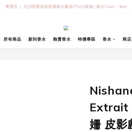
實體店  |  尖沙咀麼地道美麗都大廈地下G32號舖 | 每日11am - 9pm
所有商品
新到香水
熱賣香水
特價專區
香水
商店
Nishan
Extrai
姍 皮影