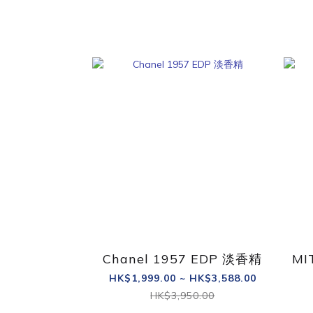
Chanel 1957 EDP 淡香精
MI
HK$1,999.00 ~ HK$3,588.00
HK$3,950.00