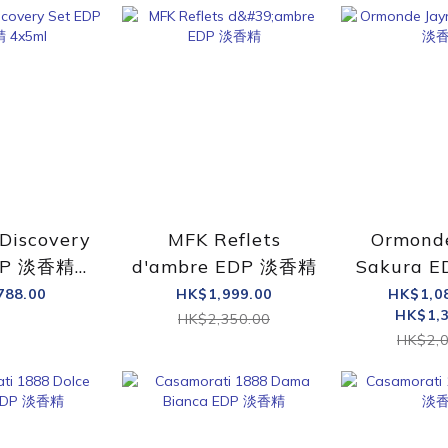
Discovery
MFK Reflets
Ormond
DP 淡香精
d'ambre EDP 淡香精
Sakura 
5ml
788.00
HK$1,999.00
HK$1,08
HK$1,3
HK$2,350.00
HK$2,0