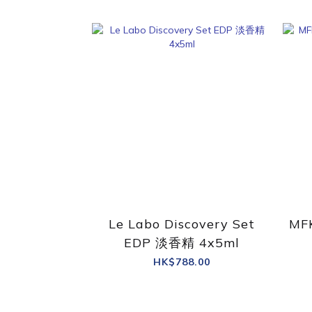
Le Labo Discovery Set
MFK
EDP 淡香精 4x5ml
HK$788.00