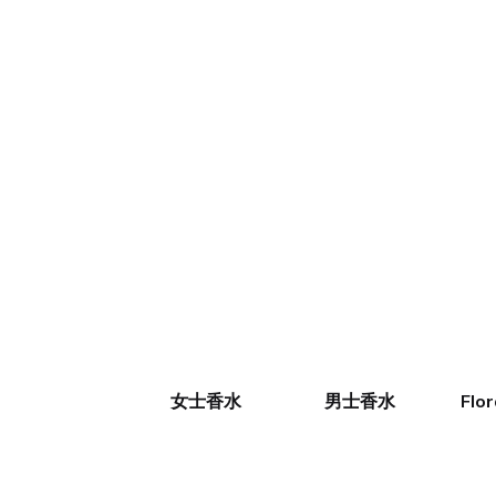
女士香水
男士香水
Flo