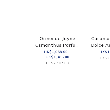
Ormonde Jayne
Casamor
Osmanthus Parfum
Dolce A
香精
淡
HK$1,088.00 ~
HK$1
HK$1,388.00
HK$2
HK$2,487.00