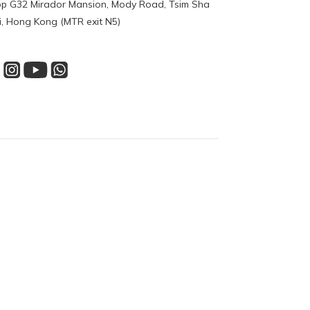
p G32 Mirador Mansion, Mody Road, Tsim Sha
i, Hong Kong (MTR exit N5)