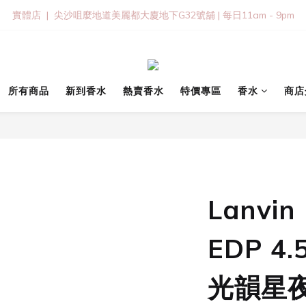
實體店  |  尖沙咀麼地道美麗都大廈地下G32號舖 | 每日11am - 9pm
所有商品
新到香水
熱賣香水
特價專區
香水
商店
Lanvin 
EDP 4.
光韻星