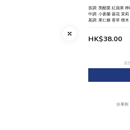
首調: 黑醋栗 紅蘋果 檸
中調: 小蒼蘭 曇花 茉莉
基調: 果仁糖 香草 檀木
HK$38.00
若
分享到