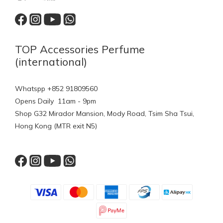
TOP Accessories Perfume
(international)
Whatspp +852 91809560
Opens Daily 11am - 9pm
Shop G32 Mirador Mansion, Mody Road, Tsim Sha Tsui,
Hong Kong (MTR exit N5)