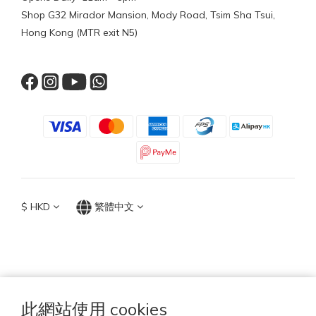
Shop G32 Mirador Mansion, Mody Road, Tsim Sha Tsui,
Hong Kong (MTR exit N5)
$
HKD
繁體中文
TOP ACCESSORIES GROUP
Hong Kong 2026
此網站使用 cookies