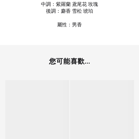
中調：紫羅蘭 鳶尾花 玫瑰
後調：麝香 雪松 琥珀
屬性：男香
您可能喜歡...