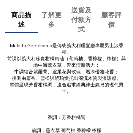
送貨及
商品描
了解更
顧客評
付款方
述
多
價
式
Mefisto Gentiluomo是傳統義大利理髮廳專屬男士淡香
精。
前調以義大利珍貴柑橘精油（葡萄柚、香檸檬、檸檬）與
地中海薰衣草，帶來清新活力；
中調結合紫羅蘭、鳶尾花與玫瑰，增添優雅花香；
後調由麝香、雪松與琥珀烘托出深沉木質與溫暖感。
整體呈現芳香柑橘調，適合追求經典紳士氣息的現代男
士。
香調：芳香柑橘調
前調：薰衣草 葡萄柚 香檸檬 檸檬