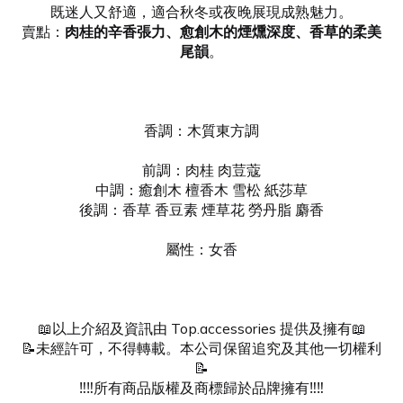
既迷人又舒適，適合秋冬或夜晚展現成熟魅力。
賣點：
肉桂的辛香張力、愈創木的煙燻深度、香草的柔美
尾韻
。
香調：木質東方調
前調：肉桂 肉荳蔻
中調：癒創木 檀香木 雪松 紙莎草
後調：香草 香豆素 煙草花 勞丹脂 麝香
屬性：女香
📖以上介紹及資訊由 Top.accessories 提供及擁有📖
📝未經許可，不得轉載。本公司保留追究及其他一切權利
📝
‼️‼️所有商品版權及商標歸於品牌擁有‼️‼️