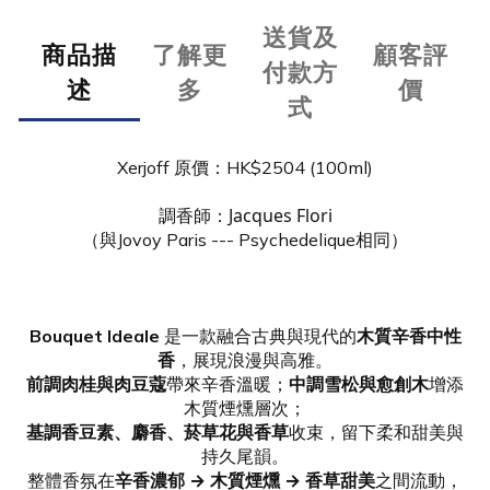
送貨及
商品描
了解更
顧客評
付款方
述
多
價
式
Xerjoff 原價：HK$2504 (100ml)
Jacques Flori
調香師：
（與Jovoy Paris --- Psychedelique相同）
Bouquet Ideale
是一款融合古典與現代的
木質辛香中性
香
，展現浪漫與高雅。
前調肉桂與肉豆蔻
帶來辛香溫暖；
中調雪松與愈創木
增添
木質煙燻層次；
基調香豆素、麝香、菸草花與香草
收束，留下柔和甜美與
持久尾韻。
整體香氛在
辛香濃郁 → 木質煙燻 → 香草甜美
之間流動，