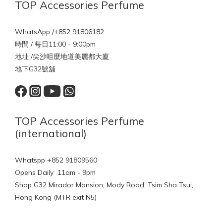
TOP Accessories Perfume
WhatsApp /+852 91806182
時間 / 每日11:00 - 9:00pm
地址 /尖沙咀麼地道美麗都大廈
地下G32號舖
TOP Accessories Perfume
(international)
Whatspp +852 91809560
Opens Daily 11am - 9pm
Shop G32 Mirador Mansion, Mody Road, Tsim Sha Tsui,
Hong Kong (MTR exit N5)