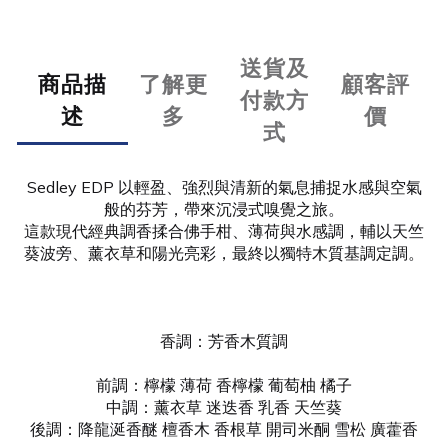
送貨及
商品描
了解更
顧客評
付款方
述
多
價
式
Sedley EDP 以輕盈、強烈與清新的氣息捕捉水感與空氣
般的芬芳，帶來沉浸式嗅覺之旅。
這款現代經典調香揉合佛手柑、薄荷與水感調，輔以天竺
葵波旁、薰衣草和陽光亮彩，最終以獨特木質基調定調。
香調：芳香木質調
前調：檸檬 薄荷 香檸檬 葡萄柚 橘子
中調：薰衣草 迷迭香 乳香 天竺葵
後調：降龍涎香醚 檀香木 香根草 開司米酮 雪松 廣藿香