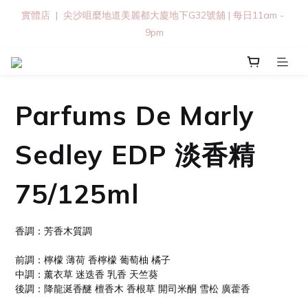
實體店  |  尖沙咀麼地道美麗都大廈地下G32號舖 | 每日11am - 
9pm
Parfums De Marly
Sedley EDP 淡香精
75/125ml
香調：芳香木質調
前調：檸檬 薄荷 香檸檬 葡萄柚 橘子
中調：薰衣草 迷迭香 乳香 天竺葵
後調：降龍涎香醚 檀香木 香根草 開司米酮 雪松 廣藿香