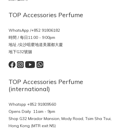
TOP Accessories Perfume
WhatsApp /+852 91806182
時間 / 每日11:00 - 9:00pm
地址 /尖沙咀麼地道美麗都大廈
地下G32號舖
TOP Accessories Perfume
(international)
Whatspp +852 91809560
Opens Daily 11am - 9pm
Shop G32 Mirador Mansion, Mody Road, Tsim Sha Tsui,
Hong Kong (MTR exit N5)