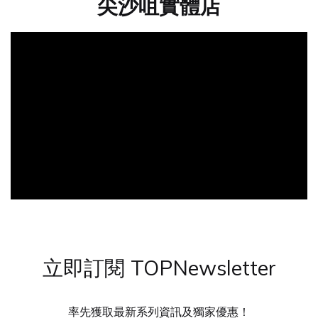
尖沙咀實體店
立即訂閱 TOPNewsletter
率先獲取最新系列資訊及獨家優惠！