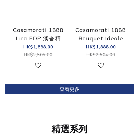
Casamorati 1888
Casamorati 1888
Lira EDP 淡香精
Bouquet Ideale
EDP 淡香精
HK$1,888.00
HK$1,888.00
HK$2,505.00
HK$2,504.00
查看更多
精選系列