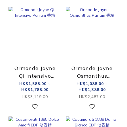
Ormonde Jayne
Ormonde Jayne
Qi Intensivo
Osmanthus
Parfum 香精
Parfum 香精
HK$1,588.00 ~
HK$1,088.00 ~
HK$1,788.00
HK$1,388.00
HK$3,119.00
HK$2,487.00