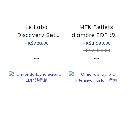
Le Labo
MFK Reflets
Discovery Set
d'ambre EDP 淡香
EDP 淡香精 4x5ml
精
HK$788.00
HK$1,999.00
HK$2,350.00