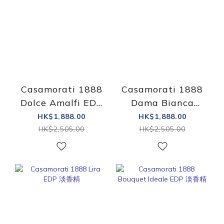
Casamorati 1888
Casamorati 1888
Dolce Amalfi EDP
Dama Bianca
淡香精
EDP 淡香精
HK$1,888.00
HK$1,888.00
HK$2,505.00
HK$2,505.00