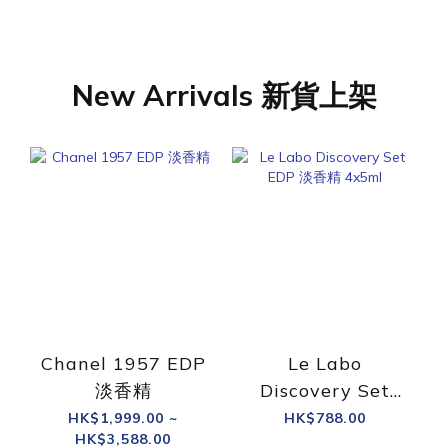
New Arrivals 新貨上架
Chanel 1957 EDP
Le Labo
淡香精
Discovery Set
EDP 淡香精 4x5ml
HK$1,999.00 ~
HK$788.00
HK$3,588.00