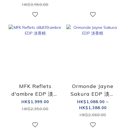
HK$3,950.00
MFK Reflets
Ormonde Jayne
d'ambre EDP 淡香
Sakura EDP 淡香
精
精
HK$1,999.00
HK$1,088.00 ~
HK$1,388.00
HK$2,350.00
HK$2,060.00