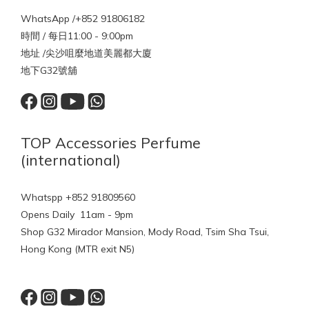
WhatsApp /+852 91806182
時間 / 每日11:00 - 9:00pm
地址 /尖沙咀麼地道美麗都大廈
地下G32號舖
TOP Accessories Perfume
(international)
Whatspp +852 91809560
Opens Daily 11am - 9pm
Shop G32 Mirador Mansion, Mody Road, Tsim Sha Tsui,
Hong Kong (MTR exit N5)