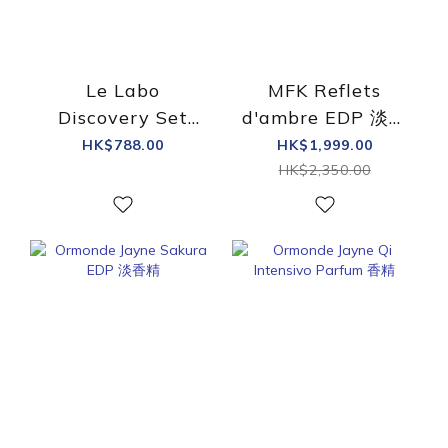
Le Labo
MFK Reflets
Discovery Set
d'ambre EDP 淡香
EDP 淡香精 4x5ml
精
HK$788.00
HK$1,999.00
HK$2,350.00