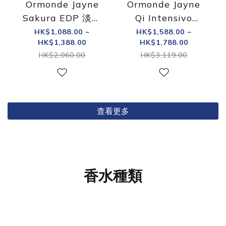
Ormonde Jayne
Ormonde Jayne
Sakura EDP 淡香
Qi Intensivo
精
Parfum 香精
HK$1,088.00 ~
HK$1,588.00 ~
HK$1,388.00
HK$1,788.00
HK$2,060.00
HK$3,119.00
查看更多
香水種類