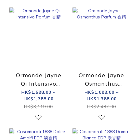
Ormonde Jayne
Ormonde Jayne
Qi Intensivo
Osmanthus
Parfum 香精
Parfum 香精
HK$1,588.00 ~
HK$1,088.00 ~
HK$1,788.00
HK$1,388.00
HK$3,119.00
HK$2,487.00