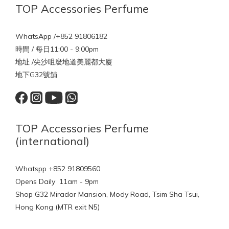
TOP Accessories Perfume
WhatsApp /+852 91806182
時間 / 每日11:00 - 9:00pm
地址 /尖沙咀麼地道美麗都大廈
地下G32號舖
TOP Accessories Perfume
(international)
Whatspp +852 91809560
Opens Daily 11am - 9pm
Shop G32 Mirador Mansion, Mody Road, Tsim Sha Tsui,
Hong Kong (MTR exit N5)