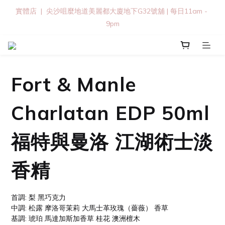
實體店  |  尖沙咀麼地道美麗都大廈地下G32號舖 | 每日11am - 
9pm
Fort & Manle
Charlatan EDP 50ml
福特與曼洛 江湖術士淡
香精
首調: 梨 黑巧克力
中調: 松露 摩洛哥茉莉 大馬士革玫瑰（薔薇） 香草
基調: 琥珀 馬達加斯加香草 桂花 澳洲檀木